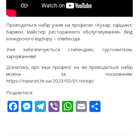
Проводиться набір учнів на професію «Кухар; офіціант;
бармен; майстер ресторанного обслуговування» Вид
конкурсного відбору – співбесіда.
Учні забезпечуються стипендією, гуртожитком,
харчуванням!
Дізнатись про інші професії на які проводиться набір
можна за посиланням:
https://tvpursit.te.ua/2023/03/01/vstup/
Поділитися:
Facebook
Messenger
Telegram
Viber
WhatsApp
Email
Поділитися