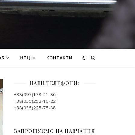
АБ
НПЦ
КОНТАКТИ
НАШІ ТЕЛЕФОНИ:
+38(097)178-41-86;
+38(035)252-10-22;
+38(035)225-75-88
ЗАПРОШУЄМО НА НАВЧАННЯ