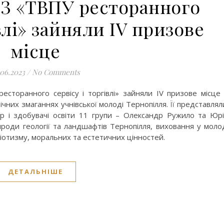
З «ТВПУ ресторанного
влі» зайняли IV призове
місце
.06.2023
/
No Comments
торанного сервісу і торгівлі» зайняли IV призове місце
чних змаганнях учнівської молоді Тернопілля. Її представлял
р і здобувачі освіти 11 групи – Олександр Ружило та Юр
роди геології та ландшафтів Тернопілля, виховання у моло
ріотизму, моральних та естетичних цінностей.
ДЕТАЛЬНІШЕ