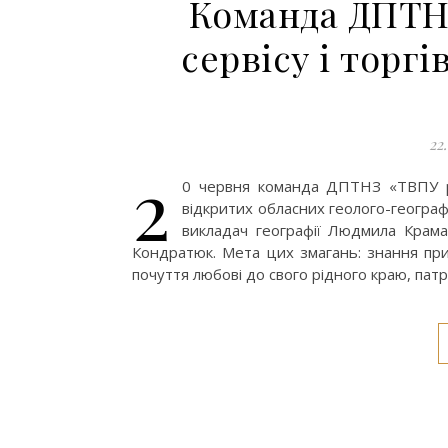
Команда ДПТН
сервісу і торгі
22
2
0 червня команда ДПТНЗ «ТВПУ рес
відкритих обласних геолого-географі
викладач географії Людмила Крама
Кондратюк. Мета цих змагань: знання при
почуття любові до свого рідного краю, пат