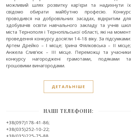
можливий шлях розвитку кар’єри та надихнути їх
свідомо обирати майбутню професію. Конкурс
проводився на добровільних засадах, відкритим для
здобувачів освіти навчального закладу та учнів шкіл
міста Тернополя і Тернопільської області, які на момент
проведення конкурсу досягли 14-18 віку. За підсумками:
Артем Дрейко – І місце; Ірина Фіялковська – ІІ місце;
Анжела Слив’юк – ІІІ місце. Переможці та учасники
конкурсу нагороджені грамотами, подяками та
грошовими винагородами.
ДЕТАЛЬНІШЕ
НАШІ ТЕЛЕФОНИ:
+38(097)178-41-86;
+38(035)252-10-22;
+38(035)225-75-88