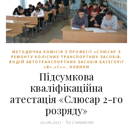
МЕТОДИЧНА КОМІСІЯ З ПРОФЕСІЇ «СЛЮСАР З
РЕМОНТУ КОЛІСНИХ ТРАНСПОРТНИХ ЗАСОБІВ;
ВОДІЙ АВТОТРАНСПОРТНИХ ЗАСОБІВ КАТЕГОРІЇ
,
«В»,«С»»
НОВИНИ
Підсумкова
кваліфікаційна
атестація «Слюсар 2-го
розряду»
20.06.2023
/
No Comments