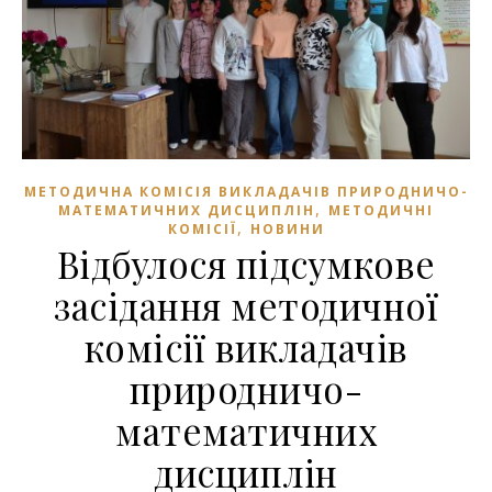
МЕТОДИЧНА КОМІСІЯ ВИКЛАДАЧІВ ПРИРОДНИЧО-
,
МАТЕМАТИЧНИХ ДИСЦИПЛІН
МЕТОДИЧНІ
,
КОМІСІЇ
НОВИНИ
Відбулося підсумкове
засідання методичної
комісії викладачів
природничо-
математичних
дисциплін