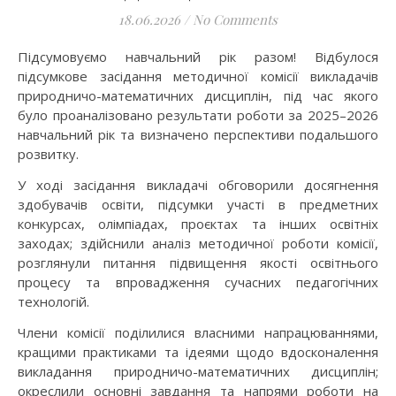
18.06.2026
/
No Comments
Підсумовуємо навчальний рік разом! Відбулося
підсумкове засідання методичної комісії викладачів
природничо-математичних дисциплін, під час якого
було проаналізовано результати роботи за 2025–2026
навчальний рік та визначено перспективи подальшого
розвитку.
У ході засідання викладачі обговорили досягнення
здобувачів освіти, підсумки участі в предметних
конкурсах, олімпіадах, проєктах та інших освітніх
заходах; здійснили аналіз методичної роботи комісії,
розглянули питання підвищення якості освітнього
процесу та впровадження сучасних педагогічних
технологій.
Члени комісії поділилися власними напрацюваннями,
кращими практиками та ідеями щодо вдосконалення
викладання природничо-математичних дисциплін;
окреслили основні завдання та напрями роботи на