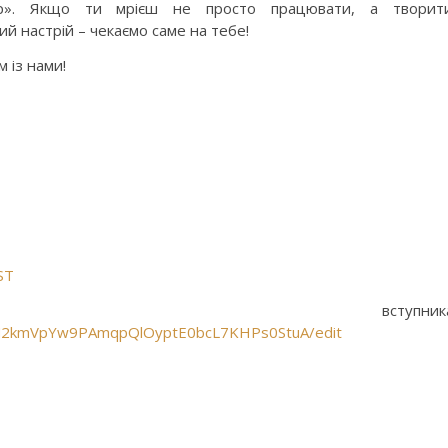
ер». Якщо ти мрієш не просто працювати, а творити
й настрій – чекаємо саме на тебе!
 із нами!
ST
 вступника
iiKN2kmVpYw9PAmqpQlOyptE0bcL7KHPs0StuA/edit
оділитися