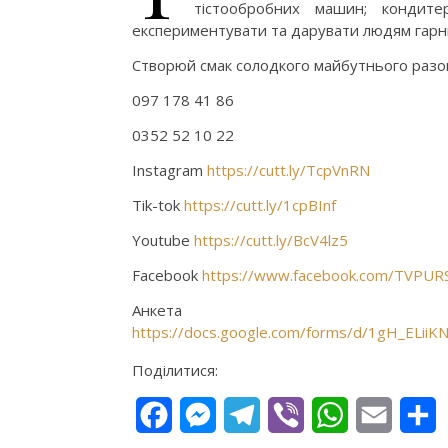
тістообробних машин; кондит
експериментувати та дарувати людям гарни
Створюй смак солодкого майбутнього разом
097 178 41 86
0352 52 10 22
Instagram
https://cutt.ly/TcpVnRN
Tik-tok
https://cutt.ly/1cpBInf
Youtube
https://cutt.ly/BcV4lz5
Facebook
https://www.facebook.com/TVPUR
Анкета
https://docs.google.com/forms/d/1gH_EL
Поділитися:
Facebook
Messenger
Telegram
Viber
WhatsApp
Email
П