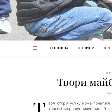
ГОЛОВНА
НОВИНИ
ПРО
ВС
Твори майб
09
Т
воя історія успіху може початися
торгівлі запрошує випускників 9-х 