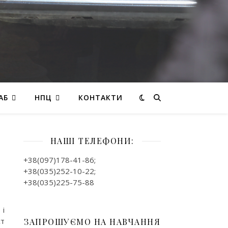
АБ
НПЦ
КОНТАКТИ
НАШІ ТЕЛЕФОНИ:
+38(097)178-41-86;
+38(035)252-10-22;
+38(035)225-75-88
 і
ст
ЗАПРОШУЄМО НА НАВЧАННЯ