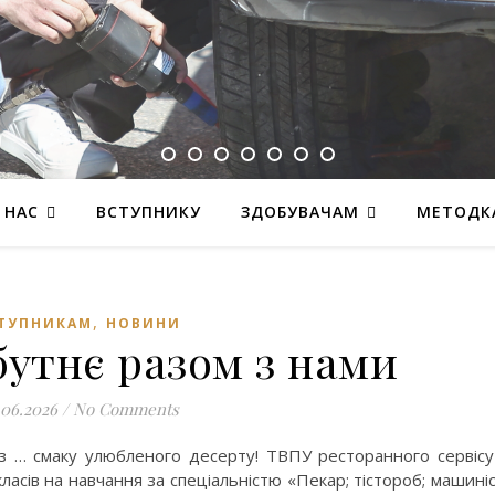
 НАС
ВСТУПНИКУ
ЗДОБУВАЧАМ
МЕТОДК
,
ТУПНИКАМ
НОВИНИ
утнє разом з нами
.06.2026
/
No Comments
 з … смаку улюбленого десерту! ТВПУ ресторанного сервісу
класів на навчання за спеціальністю «Пекар; тістороб; машині