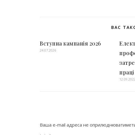
ВАС ТАК
Вступна кампанія 2026
Елект
24.07.2026
профе
затре
праці
12.09.202
Ваша e-mail адреса не оприлюднюватиметь