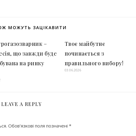
ОЖ МОЖУТЬ ЗАЦІКАВИТИ
рогазозварник –
Твоє майбутнє
сія, що завжди буде
починається з
бувана на ринку
правильного вибору!
03.06.2026
2
LEAVE A REPLY
ся.
Обов’язкові поля позначені
*