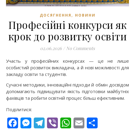
,
ДОСЯГНЕННЯ
НОВИНИ
Професійні конкурси як
крок до розвитку освіти
02.06.2026
/
No Comments
Участь у професійних конкурсах — це не лише
особистий розвиток викладача, а й нові можливості для
закладу освіти та студентів.
Сучасні методики, інноваційні підходи й обмін досвідом
допомагають підвищувати якість підготовки майбутніх
фахівців та робити освітній процес більш ефективним.
Поділитися:
Facebook
Messenger
Telegram
Viber
WhatsApp
Email
Поділитися