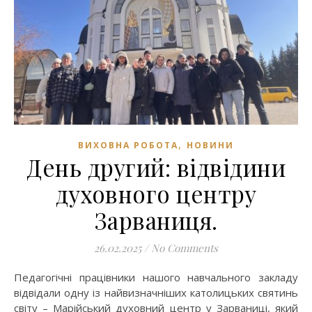
,
ВИХОВНА РОБОТА
НОВИНИ
День другий: відвідини
духовного центру
Зарваниця.
26.02.2025
/
No Comments
Педагогічні працівники нашого навчального закладу
відвідали одну із найвизначніших католицьких святинь
світу – Марійський духовний центр у Зарваниці, який