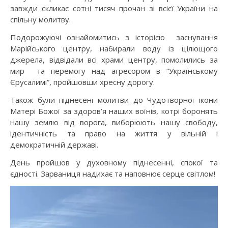
завжди скликає сотні тисяч прочан зі всієї України на
спільну молитву.
Подорожуючі ознайомитись з історією заснування
Марійського центру, набирали воду із цілющого
джерела, відвідали всі храми центру, помолились за
мир та перемогу над агресором в “Українському
Єрусалимі”, пройшовши хресну дорогу.
Також були піднесені молитви до Чудотворної ікони
Матері Божої за здоров’я наших воїнів, котрі боронять
нашу землю від ворога, виборюють нашу свободу,
ідентичність та право на життя у вільній і
демократичній державі.
День пройшов у духовному піднесенні, спокої та
єдності. Зарваниця надихає та наповнює серце світлом!