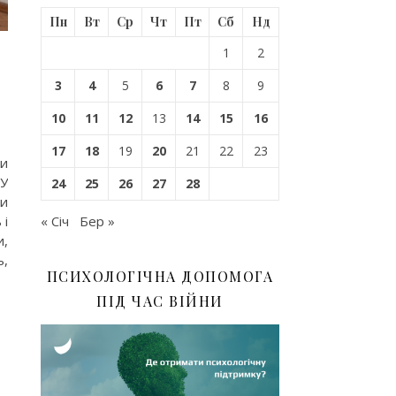
Пн
Вт
Ср
Чт
Пт
Сб
Нд
1
2
3
4
5
6
7
8
9
10
11
12
13
14
15
16
17
18
19
20
21
22
23
ми
ПУ
24
25
26
27
28
ри
« Січ
Бер »
 і
и,
ь,
ПСИХОЛОГІЧНА ДОПОМОГА
ПІД ЧАС ВІЙНИ