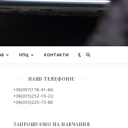
АБ
НПЦ
КОНТАКТИ
НАШІ ТЕЛЕФОНИ:
+38(097)178-41-86;
+38(035)252-10-22;
+38(035)225-75-88
ЗАПРОШУЄМО НА НАВЧАННЯ