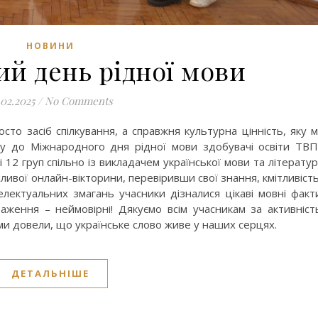
НОВИНИ
й день рідної мови
.02.2025
/
No Comments
то засіб спілкування, а справжня культурна цінність, яку 
у до Міжнародного дня рідної мови здобувачі освіти ТВ
 і 12 груп спільно із викладачем української мови та літерату
вої онлайн-вікторини, перевіривши свої знання, кмітливість
електуальних змагань учасники дізналися цікаві мовні факт
аження – неймовірні! Дякуємо всім учасникам за активніст
 ми довели, що українське слово живе у наших серцях.
ДЕТАЛЬНІШЕ