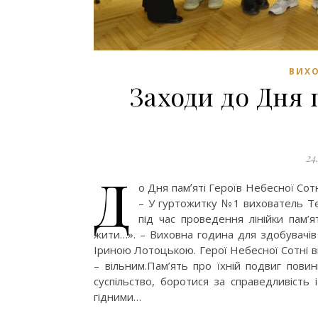
ВИХО
Заходи до Дня 
24
Д
о Дня памʼяті Героїв Небесної Сотн
– У гуртожитку №1 вихователь Те
під час проведення лінійки пам’я
жити…». – Виховна година для здобувачів
Іриною Лотоцькою. Герої Небесної Сотні в
– вільним.Пам’ять про їхній подвиг пов
суспільство, боротися за справедливість
гідними…