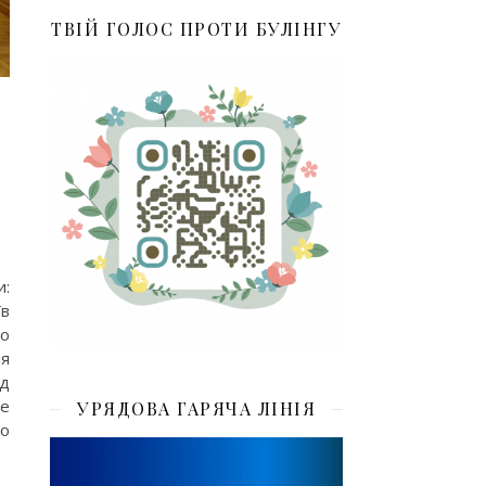
ТВІЙ ГОЛОС ПРОТИ БУЛІНГУ
и:
їв
но
ня
од
ке
УРЯДОВА ГАРЯЧА ЛІНІЯ
мо