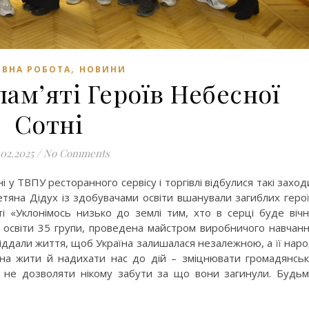
,
ВНА РОБОТА
НОВИНИ
памʼяті Героїв Небесної
Сотні
.02.2025
/
No Comments
і у ТВПУ ресторанного сервісу і торгівлі відбулися такі заход
тяна Дідух із здобувачами освіти вшанували загиблих геро
ті «Уклонімось низько до землі тим, хто в серці буде віч
 освіти 35 групи, проведена майстром виробничого навчан
іддали життя, щоб Україна залишалася незалежною, а її нар
инна жити й надихати нас до дій – зміцнювати громадянсь
 і не дозволяти нікому забути за що вони загинули. Будь