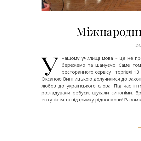
Міжнародни
24
У
нашому училищі мова – це не прос
бережемо та шануємо. Саме том
ресторанного сервісу і торгівлі 13
Оксаною Винницькою долучилися до захопли
любов до українського слова. Під час інт
розгадували ребуси, шукали синоніми. Вр
ентузіазм та підтримку рідної мови! Разом