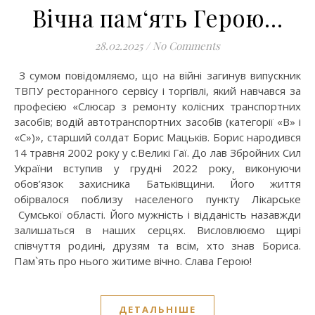
Вічна пам‘ять Герою…
28.02.2025
/
No Comments
З сумом повідомляємо, що на війні загинув випускник
ТВПУ ресторанного сервісу і торгівлі, який навчався за
професією «Слюсар з ремонту колісних транспортних
засобів; водій автотранспортних засобів (категорії «В» і
«С»)», старший солдат Борис Мацьків. Борис народився
14 травня 2002 року у с.Великі Гаї. До лав Збройних Сил
України вступив у грудні 2022 року, виконуючи
обов’язок захисника Батьківщини. Його життя
обірвалося поблизу населеного пункту Лікарське
Сумської області. Його мужність і відданість назавжди
залишаться в наших серцях. Висловлюємо щирі
співчуття родині, друзям та всім, хто знав Бориса.
Пам`ять про нього житиме вічно. Слава Герою!
ДЕТАЛЬНІШЕ