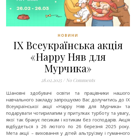
НОВИНИ
ІХ Всеукраїнська акція
«Happy Няв для
Мурчика»
28.02.2025
/
No Comments
Шановні здобувачі освіти та працівники нашого
навчального закладу запрошуємо Вас долучитись до ІХ
Всеукраїнської акції «Happy Няв для Мурчика» та
подарувати чотирилапим у притулках турботу та увагу,
якої так бракує песикам і котикам без господарів. Акція
відбудеться з 26 лютого по 26 березня 2025 року.
Мета акції – виховання у дітей альтруїзму і гуманного