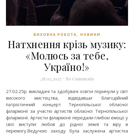
,
ВИХОВНА РОБОТА
НОВИНИ
Натхнення крізь музику:
«Молюсь за тебе,
Україно!»
28.02.2025
/
No Comments
27.02.25р. викладачі та здобувачі освіти поринули у світ
високого мистецтва, відвідавши благодійний
патріотичний концерт Тернопільської обласної
філармонії за участю артистів обласної Тернопільської
філармонії. Артисти філармонії передали глибокі емоції у
свої виступи: любов до рідної землі та віру в
перемогу.Ведучою заходу була заслужена артистка