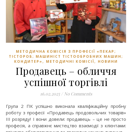
МЕТОДИЧНА КОМІСІЯ З ПРОФЕСІЇ «ПЕКАР;
ТІСТОРОБ; МАШИНІСТ ТІСТООБРОБНИХ МАШИН;
,
,
КОНДИТЕР»
МЕТОДИЧНІ КОМІСІЇ
НОВИНИ
Продавець – обличчя
успішної торгівлі
16.02.2025
/
No Comments
Група 2 ПК успішно виконала кваліфікаційну пробну
роботу з професії «Продавець продовольчих товарів»
III розряду! І вони довели: продавець – це не просто
професія, а справжнє мистецтво взаємодії з клієнтами:
ввічливе обслуговування та грамотне консультування –