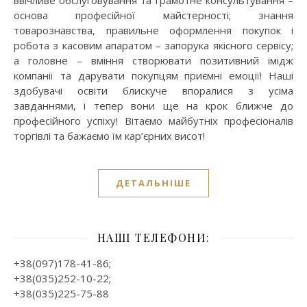
основа професійної майстерності; знання
товарознавства, правильне оформлення покупок і
робота з касовим апаратом – запорука якісного сервісу;
а головне – вміння створювати позитивний імідж
компанії та дарувати покупцям приємні емоції! Наші
здобувачі освіти блискуче впоралися з усіма
завданнями, і тепер вони ще на крок ближче до
професійного успіху! Вітаємо майбутніх професіоналів
торгівлі та бажаємо їм кар’єрних висот!
ДЕТАЛЬНІШЕ
НАШІ ТЕЛЕФОНИ:
+38(097)178-41-86;
+38(035)252-10-22;
+38(035)225-75-88