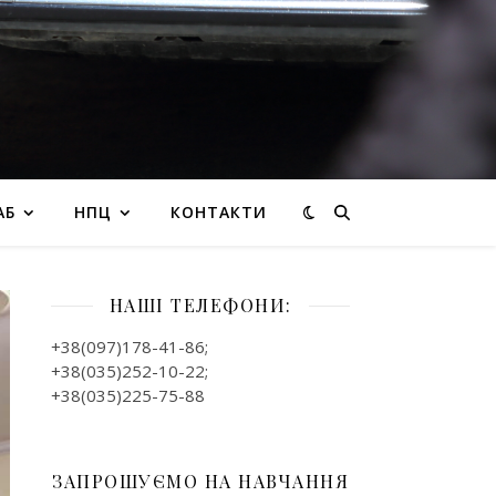
АБ
НПЦ
КОНТАКТИ
НАШІ ТЕЛЕФОНИ:
+38(097)178-41-86;
+38(035)252-10-22;
+38(035)225-75-88
ЗАПРОШУЄМО НА НАВЧАННЯ