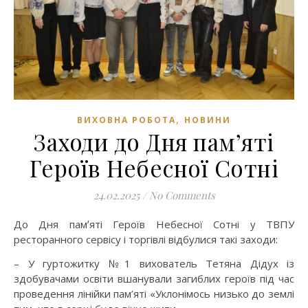
,
ВИХОВНА РОБОТА
НОВИНИ
Заходи до Дня памʼяті
Героїв Небесної Сотні
24.02.2025
/
No Comments
До Дня памʼяті Героїв Небесної Сотні у ТВПУ
ресторанного сервісу і торгівлі відбулися такі заходи:
– У гуртожитку №1 вихователь Тетяна Дідух із
здобувачами освіти вшанували загиблих героїв під час
проведення лінійки пам’яті «Уклонімось низько до землі