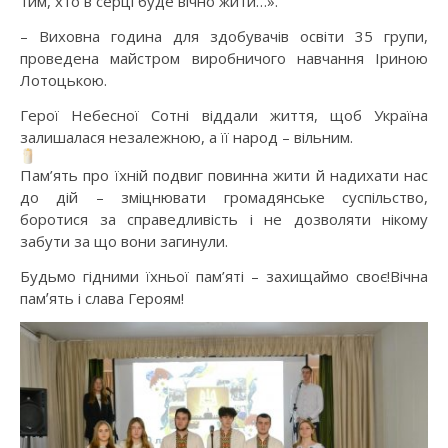
тим, хто в серці буде вічно жити…».
– Виховна година для здобувачів освіти 35 групи,
проведена майстром виробничого навчання Іриною
Лотоцькою.
Герої Небесної Сотні віддали життя, щоб Україна
залишалася незалежною, а її народ – вільним.
Пам’ять про їхній подвиг повинна жити й надихати нас
до дій – зміцнювати громадянське суспільство,
боротися за справедливість і не дозволяти нікому
забути за що вони загинули.
Будьмо гідними їхньої пам’яті – захищаймо своє!Вічна
памʼять і слава Героям!