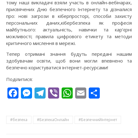
тому наші викладачі взяли участь в онлайн-вебінарах,
присвячених Дню безпечного Інтернету та дізналися
про: нові загрози в кіберпросторі, способи захисту
персональних даних,кібербезпека як професія
майбутнього: актуальність, навички та кар’єрні
можливості; правила цифрового етикету та методи
критичного мислення в мережі.
Тепер отримані знання будуть передані нашим
здобувачам освіти, щоб вони могли впевнено та
безпечно користуватися інтернет-ресурсами!
Поділитися:
Facebook
Messenger
Telegram
Viber
WhatsApp
Email
Поділитися
#безпека
#БезпекаОнлайн
#БезпечнийІнтернет