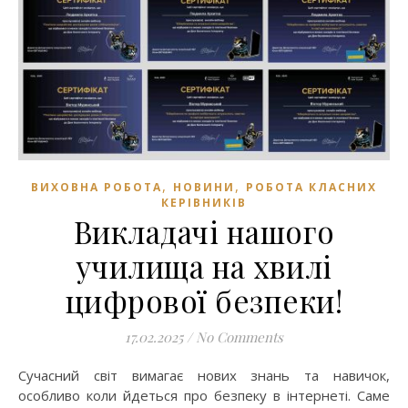
,
,
ВИХОВНА РОБОТА
НОВИНИ
РОБОТА КЛАСНИХ
КЕРІВНИКІВ
Викладачі нашого
училища на хвилі
цифрової безпеки!
17.02.2025
/
No Comments
Сучасний світ вимагає нових знань та навичок,
особливо коли йдеться про безпеку в інтернеті. Саме