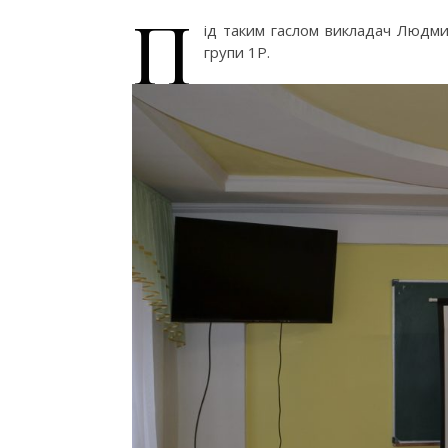
П
ід таким гаслом викладач Людми
групи 1Р.