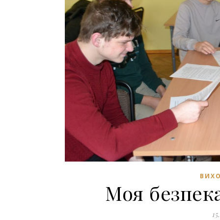
ВИХО
Моя безпека
15