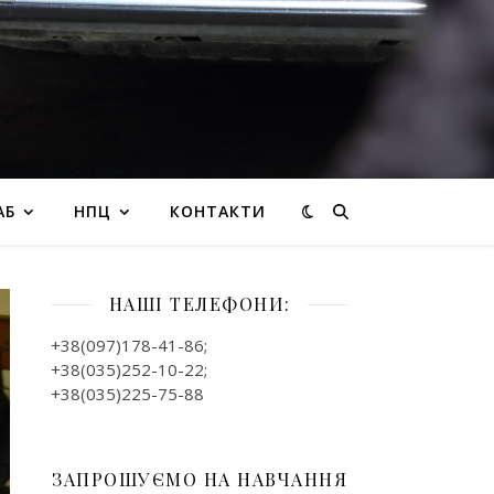
АБ
НПЦ
КОНТАКТИ
НАШІ ТЕЛЕФОНИ:
+38(097)178-41-86;
+38(035)252-10-22;
+38(035)225-75-88
ЗАПРОШУЄМО НА НАВЧАННЯ