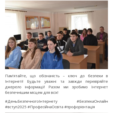
Пам’ятайте, що обізнаність – ключ до безпеки в
Інтернеті! Будьте уважні та завжди перевіряйте
джерело інформації! Разом ми зробимо Інтернет
безпечнішим місцем для всіх!
#ДеньБезпечногоІнтернету #БезпекаОнлайн
#вступ2025 #ПрофесійнаОсвіта #профорієнтація