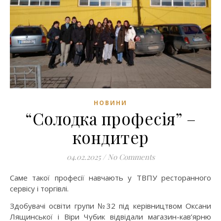
НОВИНИ
“Солодка професія” –
кондитер
04.02.2025
/
No Comments
Саме такої професії навчають у ТВПУ ресторанного
сервісу і торгівлі.
Здобувачі освіти групи №32 під керівництвом Оксани
Лящинської і Віри Чубик відвідали магазин-кав’ярню