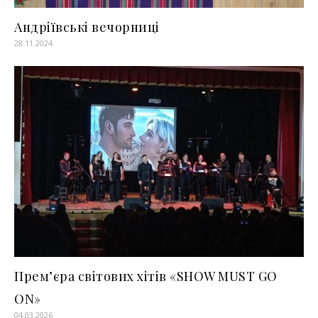
Андріївські вечорниці
28.11.2024
Прем’єра світових хітів «SHOW MUST GO
ON»
04.03.2026