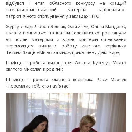
відбувся І етап обласного конкурсу на кращий
навчально-методичний матеріал національно-
патріотичного спрямування у закладах ПТО.
Журі у складі Любов Вовчак, Ольги Гук, Ольги Мандзюк,
Оксани Винницької та Іванни Солотвінської розглянули
всі подані матеріали й згідно критерій оцінювання
переможцем визнали роботу класного керівника
Тетяни Заяць «Ми всі за мир», присвячену Дню миру,
II місце – робота вихователя Оксани Кучерук “Свято
святого Миколая в родині”;
ІІІ місце – робота класного керівника Раїси Марчук
“Перемагає той, хто пам`ятає”.