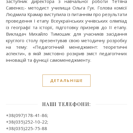
заступник директора з навчальної роботи Тетяна
Савенко;- методист училища Ольга Гук. Голова комісії
Людмила Крамар виступила із питанням про результати
проведення І етапу Всеукраїнських учнівських олімпіад
із географії та історії, підготовку призерів до ІІ етапу.
Викладач Михайло Тимошик для учасників засідання
круглого столу презентував свою методичну розробку
на тему: «Педагогічний менеджмент: теоретичні
аспекти», в якій змістовно розкрив зміст педагогічних
інновацій та функції самоменеджменту.
ДЕТАЛЬНІШЕ
НАШІ ТЕЛЕФОНИ:
+38(097)178-41-86;
+38(035)252-10-22;
+38(035)225-75-88