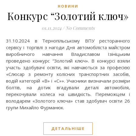
НОВИНИ
Конкурс “Золотий ключ»
01.11.2024
/
No Comments
31.10.2024 в Тернопільському ВПУ ресторанного
сервісу і торгівлі з нагоди Дня автомобіліста майстром
виробничого навчання Владиславом Ізініцьким
проведено конкурс “Золотий ключ». В конкурсі взяли
участь здобувачі освіти, які навчаються за професією
«Слюсар з ремонту колісних транспортних засобів,
водій категорій «В» і «С»». Учасники визначали розміри
болтів, на дотик вгадували деталі автомобіля,
перекочували колеса на швидкість. Переможцем і
володарем «Золотого ключа» став здобувач освіти 26
групи Михайло Фурманюк.
ДЕТАЛЬНІШЕ