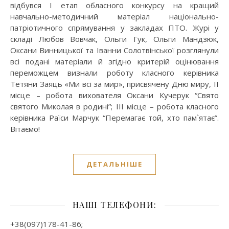
відбувся І етап обласного конкурсу на кращий
навчально-методичний матеріал національно-
патріотичного спрямування у закладах ПТО. Журі у
складі Любов Вовчак, Ольги Гук, Ольги Мандзюк,
Оксани Винницької та Іванни Солотвінської розглянули
всі подані матеріали й згідно критерій оцінювання
переможцем визнали роботу класного керівника
Тетяни Заяць «Ми всі за мир», присвячену Дню миру, II
місце – робота вихователя Оксани Кучерук “Свято
святого Миколая в родині”; ІІІ місце – робота класного
керівника Раїси Марчук “Перемагає той, хто пам`ятає”.
Вітаємо!
ДЕТАЛЬНІШЕ
НАШІ ТЕЛЕФОНИ:
+38(097)178-41-86;