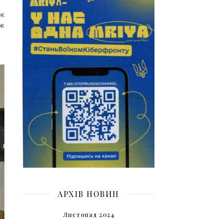
ок
ож
АРХІВ НОВИН
Листопад 2024