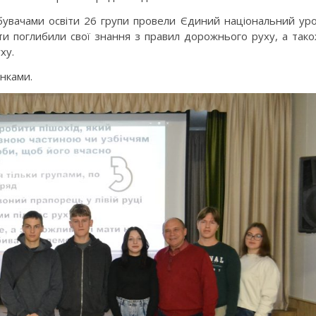
вачами освіти 26 групи провели Єдиний національний ур
ти поглибили свої знання з правил дорожнього руху, а так
ху.
нками.