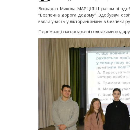
Викладач Микола МАРЦІЯШ разом зі здобу
“Безпечна дорога додому”. Здобувачі осві
взяли участь у вікторині знань з безпеки ру
Переможці нагороджені солодкими подару