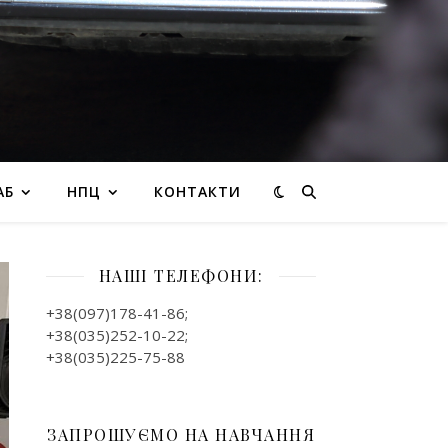
АБ
НПЦ
КОНТАКТИ
НАШІ ТЕЛЕФОНИ:
+38(097)178-41-86;
+38(035)252-10-22;
+38(035)225-75-88
ЗАПРОШУЄМО НА НАВЧАННЯ