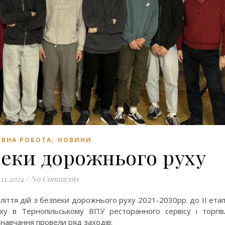
,
ВНА РОБОТА
НОВИНИ
еки дорожнього руху
.11.2024
/
No Comments
тиліття дій з безпеки дорожнього руху 2021-2030рр. до ІІ ета
 в Тернопільському ВПУ ресторанного сервісу і торгів
 навчання провели ряд заходів: