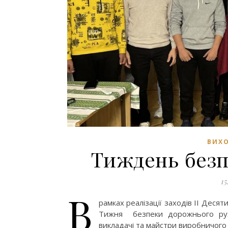
ВИХО
Тиждень безп
15
В
рамках реалізації заходів ІІ Деся
Тижня безпеки дорожнього руху
викладачі та майстри виробничого