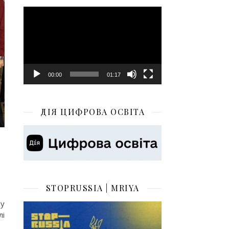
Відеопрогравач
00:00
01:17
ДІЯ ЦИФРОВА ОСВІТА
STOPRUSSIA | MRIYA
пу
лі