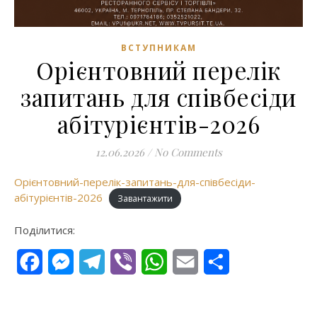
ВСТУПНИКАМ
Орієнтовний перелік
запитань для співбесіди
абітурієнтів-2026
12.06.2026
/
No Comments
Орієнтовний-перелік-запитань-для-співбесіди-
абітурієнтів-2026
Завантажити
Поділитися:
Facebook
Messenger
Telegram
Viber
WhatsApp
Email
Поділитися