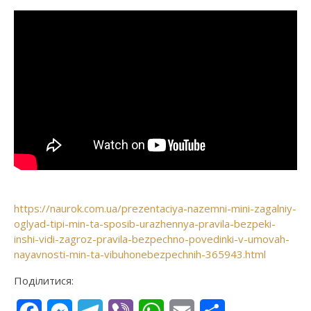
https://naurok.com.ua/prezentaciya-nazemni-mini-zagalniy-
oglyad-tipi-min-ta-sposib-urazhennya-pravila-bezpeki-
inshi-vidi-zagroz-pravila-bezpechno-povedinki-v-umovah-
nayavnosti-min-ta-vibuhonebezpechnih-365943.html
Поділитися: