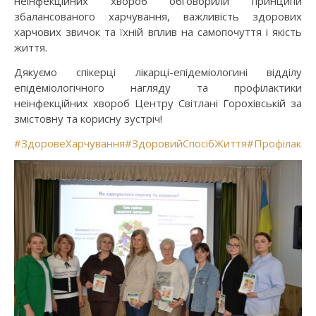
неінфекційних хвороб обговорили принципи
збалансованого харчування, важливість здорових
харчових звичок та їхній вплив на самопочуття і якість
життя.
Дякуємо спікерці лікарці-епідеміологині відділу
епідеміологічного нагляду та профілактики
неінфекційних хвороб Центру Світлані Горохівській за
змістовну та корисну зустріч!
#ЗдоровеХарчування
#ЗдоровийСпосібЖиття
#Профілакти