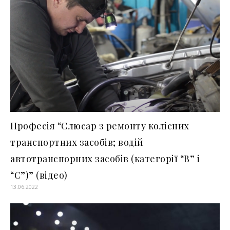
Професія “Слюсар з ремонту колісних
транспортних засобів; водій
автотранспорних засобів (категорії “В” і
“С”)” (відео)
13.06.2022