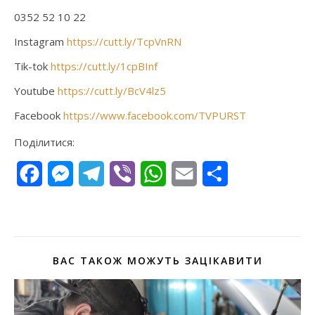
0352 52 10 22
Instagram
https://cutt.ly/TcpVnRN
Tik-tok
https://cutt.ly/1cpBInf
Youtube
https://cutt.ly/BcV4lz5
Facebook
https://www.facebook.com/TVPURST
Поділитися:
Facebook
Messenger
Telegram
Viber
WhatsApp
Email
Поділитися
ВАС ТАКОЖ МОЖУТЬ ЗАЦІКАВИТИ