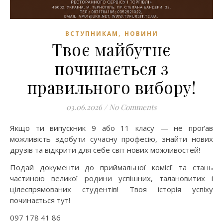
,
ВСТУПНИКАМ
НОВИНИ
Твоє майбутнє
починається з
правильного вибору!
03.06.2026
/
No Comments
Якщо ти випускник 9 або 11 класу — не проґав
можливість здобути сучасну професію, знайти нових
друзів та відкрити для себе світ нових можливостей!
Подай документи до приймальної комісії та стань
частиною великої родини успішних, талановитих і
цілеспрямованих студентів! Твоя історія успіху
починається тут!
097 178 41 86