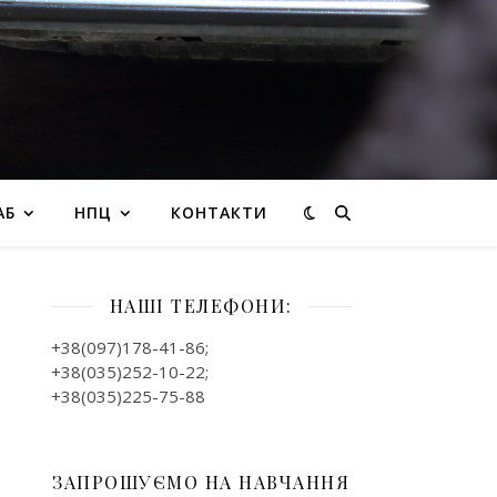
АБ
НПЦ
КОНТАКТИ
НАШІ ТЕЛЕФОНИ:
+38(097)178-41-86;
+38(035)252-10-22;
+38(035)225-75-88
ЗАПРОШУЄМО НА НАВЧАННЯ