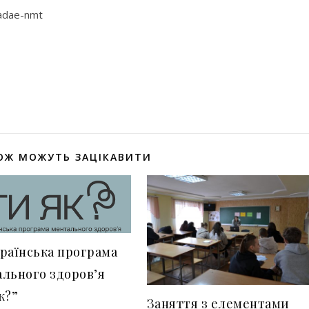
ladae-nmt
оділитися
ОЖ МОЖУТЬ ЗАЦІКАВИТИ
раїнська програма
льного здоров’я
к?”
Заняття з елементами