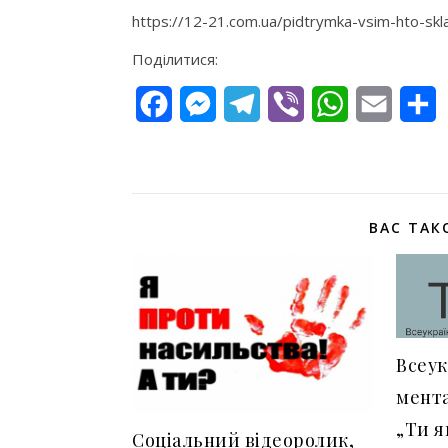
https://12-21.com.ua/pidtrymka-vsim-hto-sk
Поділитися:
Facebook
Messenger
Telegram
Viber
WhatsApp
Email
П
ВАС ТАК
Всеук
мента
„Ти я
Соціальний відеоролик,