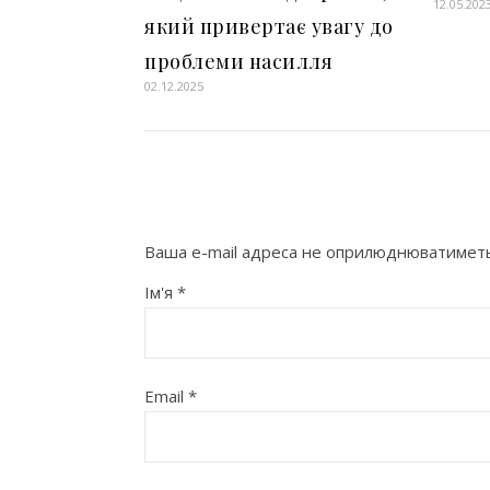
12.05.202
який привертає увагу до
проблеми насилля
02.12.2025
Ваша e-mail адреса не оприлюднюватиметь
Ім'я
*
Email
*