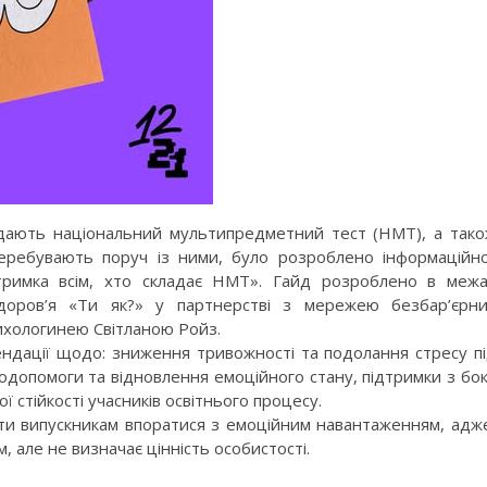
ладають національний мультипредметний тест (НМТ), а так
і перебувають поруч із ними, було розроблено інформаційн
тримка всім, хто складає НМТ». Гайд розроблено в меж
здоров’я «Ти як?» у партнерстві з мережею безбар’єрн
сихологинею Світланою Ройз.
ендації щодо: зниження тривожності та подолання стресу п
модопомоги та відновлення емоційного стану, підтримки з бо
ої стійкості учасників освітнього процесу.
гти випускникам впоратися з емоційним навантаженням, адж
, але не визначає цінність особистості.