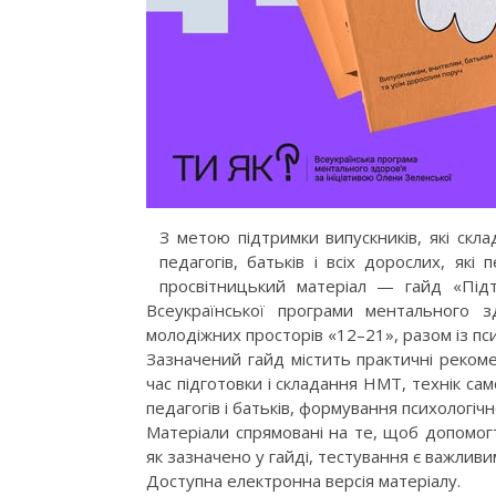
З метою підтримки випускників, які ск
педагогів, батьків і всіх дорослих, як
просвітницький матеріал — гайд «Під
Всеукраїнської програми ментального 
молодіжних просторів «12–21», разом із п
​Зазначений гайд містить практичні реком
час підготовки і складання НМТ, технік са
педагогів і батьків, формування психологічн
​Матеріали спрямовані на те, щоб допомо
як зазначено у гайді, тестування є важливим
Доступна електронна версія матеріалу.