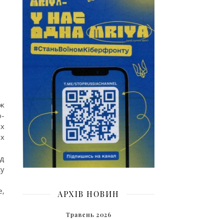
ож
о-
ах
их
ід
ку
е,
АРХІВ НОВИН
Травень 2026