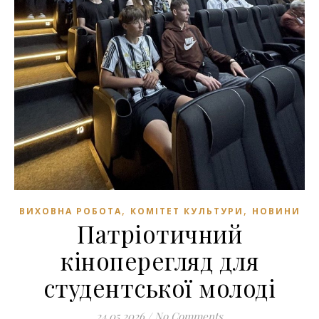
,
,
ВИХОВНА РОБОТА
КОМІТЕТ КУЛЬТУРИ
НОВИНИ
Патріотичний
кіноперегляд для
студентської молоді
24.05.2026
/
No Comments