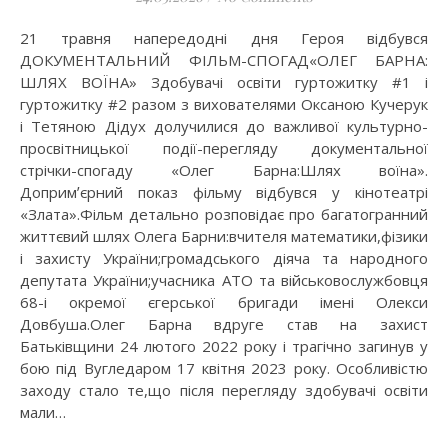
21 травня напередодні дня Героя відбувся
ДОКУМЕНТАЛЬНИЙ ФІЛЬМ-СПОГАД«ОЛЕГ БАРНА:
ШЛЯХ ВОЇНА» Здобувачі освіти гуртожитку #1 і
гуртожитку #2 разом з вихователями Оксаною Кучерук
і Тетяною Дідух долучилися до важливої культурно-
просвітницької події-перегляду документальної
стрічки-спогаду «Олег Барна:Шлях воїна».
Допримʼєрний показ фільму відбувся у кінотеатрі
«Злата».Фільм детально розповідає про багатогранний
життєвий шлях Олега Барни:вчителя математики,фізики
і захисту України;громадського діяча та народного
депутата України;учасника АТО та військовослужбовця
68-і окремої єгерської бригади імені Олекси
Довбуша.Олег Барна вдруге став на захист
Батьківщини 24 лютого 2022 року і трагічно загинув у
бою під Вугледаром 17 квітня 2023 року. Особливістю
заходу стало те,що після перегляду здобувачі освіти
мали…