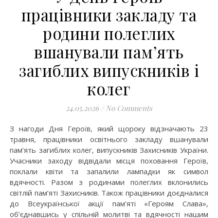
працівники закладу та
родини полеглих
вшанували пам’ять
загиблих випускників і
колег
24.05.2026
/
No Comments
З нагоди Дня Героїв, який щороку відзначають 23
травня, працівники освітнього закладу вшанували
пам’ять загиблих колег, випускників Захисників України.
Учасники заходу відвідали місця поховання Героїв,
поклали квіти та запалили лампадки як символ
вдячності. Разом з родинами полеглих вклонились
світлій пам’яті Захисників. Також працівники доєдналися
до Всеукраїнської акції пам’яті «Героям Слава»,
об’єднавшись у спільній молитві та вдячності нашим