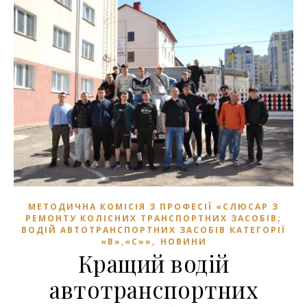
МЕТОДИЧНА КОМІСІЯ З ПРОФЕСІЇ «СЛЮСАР З
РЕМОНТУ КОЛІСНИХ ТРАНСПОРТНИХ ЗАСОБІВ;
ВОДІЙ АВТОТРАНСПОРТНИХ ЗАСОБІВ КАТЕГОРІЇ
,
«В»,«С»»
НОВИНИ
Кращий водій
автотранспортних