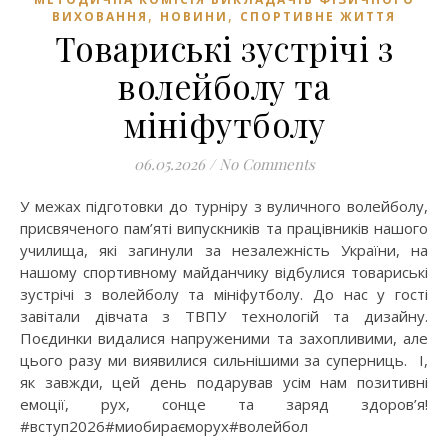
,
,
ВИХОВАННЯ
НОВИНИ
СПОРТИВНЕ ЖИТТЯ
Товариські зустрічі з
волейболу та
мініфутболу
06.05.2026
/
No Comments
У межах підготовки до турніру з вуличного волейболу,
присвяченого пам’яті випускників та працівників нашого
училища, які загинули за незалежність України, на
нашому спортивному майданчику відбулися товариські
зустрічі з волейболу та мініфутболу. До нас у гості
завітали дівчата з ТВПУ технологій та дизайну.
Поєдинки видалися напруженими та захопливими, але
цього разу ми виявилися сильнішими за суперниць. І,
як завжди, цей день подарував усім нам позитивні
емоції, рух, сонце та заряд здоров’я!
#вступ2026#миобираєморух#волейбол