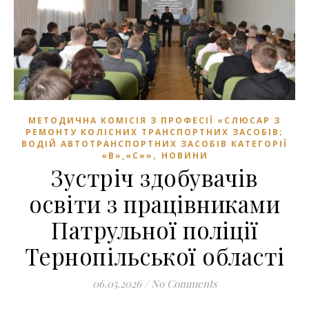
МЕТОДИЧНА КОМІСІЯ З ПРОФЕСІЇ «СЛЮСАР З
РЕМОНТУ КОЛІСНИХ ТРАНСПОРТНИХ ЗАСОБІВ;
ВОДІЙ АВТОТРАНСПОРТНИХ ЗАСОБІВ КАТЕГОРІЇ
,
«В»,«С»»
НОВИНИ
Зустріч здобувачів
освіти з працівниками
Патрульної поліції
Тернопільської області
06.05.2026
/
No Comments