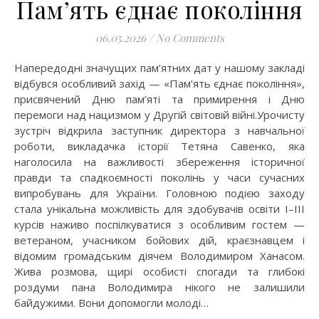
Пам’ять єднає покоління
06.05.2026
/
No Comments
Напередодні значущих пам’ятних дат у нашому закладі
відбувся особливий захід — «Пам’ять єднає покоління»,
присвячений Дню пам’яті та примирення і Дню
перемоги над нацизмом у Другій світовій війні.Урочисту
зустріч відкрила заступник директора з навчальної
роботи, викладачка історії Тетяна Савенко, яка
наголосила на важливості збереження історичної
правди та спадкоємності поколінь у часи сучасних
випробувань для України. Головною подією заходу
стала унікальна можливість для здобувачів освіти І–ІІІ
курсів наживо поспілкуватися з особливим гостем —
ветераном, учасником бойових дій, краєзнавцем і
відомим громадським діячем Володимиром Ханасом.
Жива розмова, щирі особисті спогади та глибокі
роздуми пана Володимира нікого не залишили
байдужими. Вони допомогли молоді…