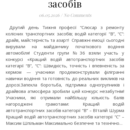
засобів
06.05.2026
/
No Comments
Другий день Тижня професії “Слюсар з ремонту
колісних транспортних засобів; водій категорії “В”, “С”:
драйв, майстерність та азарт! Справжні емоції сьогодні
вирували на майданчику початкового водіння
автомобіля! Студенти групи №36 взяли участь у
конкурсі «Кращий водій автотранспортних засобів
категарії “В”, “С”: Швидкість, точність і впевненість за
кермом — учасники продемонстрували філігранні
навички водіння та готовність до реальних викликів на
дорозі.Запекла боротьба, підтримка одногрупників і
драйвова атмосфера зробили цей конкурс незабутнім!
Учасники, які отримали найбільшу кількість балів
нагороджені грамотами: Кращий водій
автотранспортних засобів категорії “В” – ВІталій Шурма
Кращий водій автотранспортних засобів категорії “С” –
Максим Шпільман Максимально безпечне та технічно…