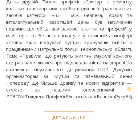
День другий Тижня професії «Слюсар з ремонту
колісних транспортних засобів; водій автотранспортних
засобів категорії «В» і «С»: безпека, драйв та
інтелектуальний азарт!Цей день був насичений
подіями, що об’єднали важливі знання та професійну
майстерність: Безпека понад усе: у затишній атмосфері
актової зали відбулася зустріч здобувачів освіти з
працівниками Патрульної поліції Тернопільської області.
Тема «Правила, що рятують життя» змусила кожного
ще раз замислитися про відповідальність на дорозі та
важливість неухильного дотримання ПДР. Дякуємо
організаторам за крутий та пізнавальний день!
Попереду ще більше драйву та нових відкриттів —
стежте за нашими оновленнями!
#ТВПУ#ТижденьПрофесії#Автосправа#БезпекаРуху#Кр
ДЕТАЛЬНІШЕ