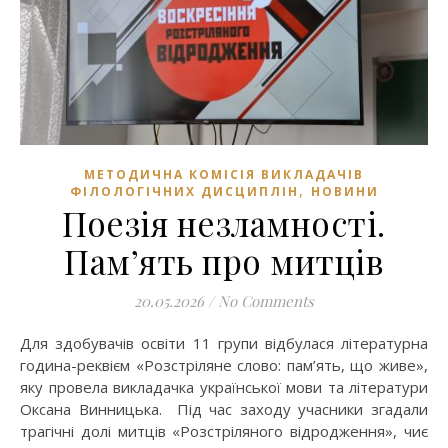
МЕТОДИЧНА КОМІСІЯ ВИКЛАДАЧІВ
,
ФІЛОЛОГІЧНИХ ДИСЦИПЛІН
НОВИНИ
Поезія незламності.
Пам’ять про митців
20.05.2026
/
No Comments
Для здобувачів освіти 11 групи відбулася літературна
година-реквієм «Розстріляне слово: пам’ять, що живе»,
яку провела викладачка української мови та літератури
Оксана Винницька. Під час заходу учасники згадали
трагічні долі митців «Розстріляного відродження», чиє