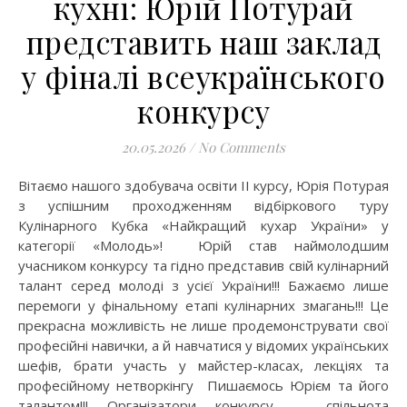
кухні: Юрій Потурай
представить наш заклад
у фіналі всеукраїнського
конкурсу
20.05.2026
/
No Comments
Вітаємо нашого здобувача освіти ІІ курсу, Юрія Потурая
з успішним проходженням відбіркового туру
Кулінарного Кубка «Найкращий кухар України» у
категорії «Молодь»! Юрій став наймолодшим
учасником конкурсу та гідно представив свій кулінарний
талант серед молоді з усієї України!!! Бажаємо лише
перемоги у фінальному етапі кулінарних змагань!!! Це
прекрасна можливість не лише продемонструвати свої
професійні навички, а й навчатися у відомих українських
шефів, брати участь у майстер-класах, лекціях та
професійному нетворкінгу Пишаємось Юрієм та його
талантом!!! Організатори конкурсу — спільнота