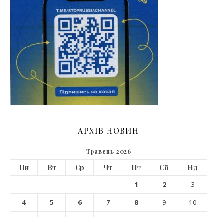
АРХІВ НОВИН
Травень 2026
Пн
Вт
Ср
Чт
Пт
Сб
Нд
1
2
3
4
5
6
7
8
9
10