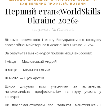
,
БУДІВЕЛЬНИХ ПРОФЕСІЙ
НОВИНИ
Перший етап«WorldSkills
Ukraine 2026»
19.05.2026
/
No Comments
Вітаємо переможців І етапу Всеукраїнського конкурсу
професійної майстерності «WorldSkills Ukraine 2026»!
За результатами конкурсу призові місця вибороли:
І місце — Масловський Андрій!
ІІ місце — Мельник Ольга!
ІІІ місце — Щур Арсен!
Щиро дякуємо всім учасникам за активність,
наполегливість, професіоналізм та гідну участь у
конкурсі.
Ви продемонстрували свої таланти, майстерність і