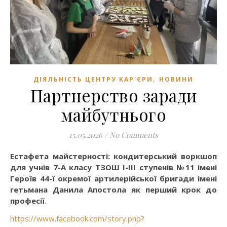
,
ДІЯЛЬНІСТЬ ЦЕНТРУ КАР'ЄРИ
НОВИНИ
Партнерство заради
майбутнього
15.05.2026
/
No Comments
Естафета майстерності: кондитерський воркшоп
для учнів 7-А класу ТЗОШ І-ІІІ ступенів №11 імені
Героїв 44-ї окремої артилерійської бригади імені
гетьмана Данила Апостола як перший крок до
професії
.
https://www.facebook.com/story.php?