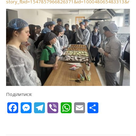
story_fbid=1547857966826371&id=100048065483313&rd
Поділитися:
Facebook
Messenger
Telegram
Viber
WhatsApp
Email
Поділитися