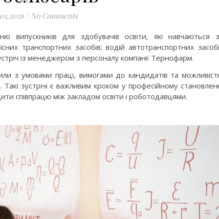
.05.2026
/
No Comments
ю випускників для здобувачів освіти, які навчаються 
сних транспортних засобів; водій автотранспортних засоб
 зустріч із менеджером з персоналу компанії Тернофарм.
мили з умовами праці, вимогами до кандидатів та можливіс
Такі зустрічі є важливим кроком у професійному становлен
ити співпрацю між закладом освіти і роботодавцями.