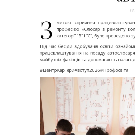
13
З
метою сприяння працевлаштуванн
професією «Слюсар з ремонту колі
категорії “В” і “С”, було проведено
Під час бесіди здобувачів освіти ознайо
працевлаштування на посаду автослюсаря. 
майбутніх фахівців та допомагають налагод
#ЦентрКар_єри#вступ2026#Профосвіта