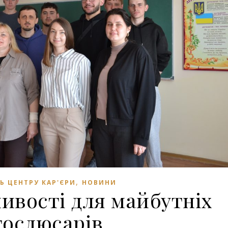
,
Ь ЦЕНТРУ КАР'ЄРИ
НОВИНИ
ивості для майбутніх
тослюсарів