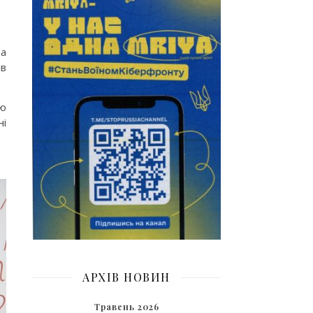
за
ів
тю
ні
АРХІВ НОВИН
Травень 2026