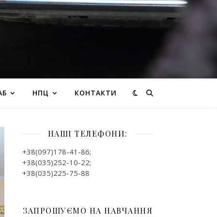
АБ
НПЦ
КОНТАКТИ
НАШІ ТЕЛЕФОНИ:
+38(097)178-41-86;
+38(035)252-10-22;
+38(035)225-75-88
ЗАПРОШУЄМО НА НАВЧАННЯ