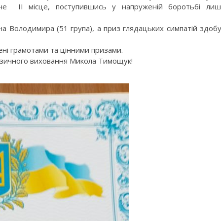
не ІІ місце, поступившись у напруженій боротьбі ли
 Володимира (51 група), а приз глядацьких симпатій здоб
ні грамотами та цінними призами.
фізичного виховання Микола Тимощук!