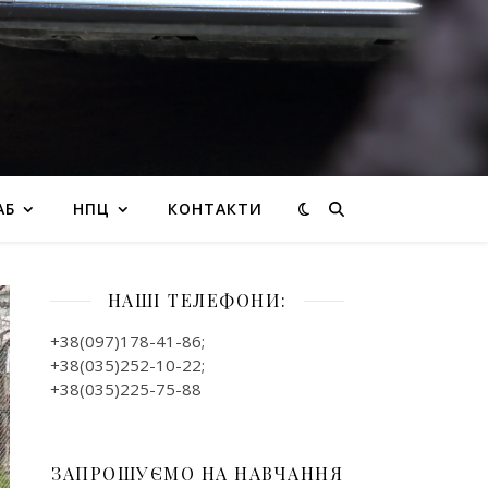
АБ
НПЦ
КОНТАКТИ
НАШІ ТЕЛЕФОНИ:
+38(097)178-41-86;
+38(035)252-10-22;
+38(035)225-75-88
ЗАПРОШУЄМО НА НАВЧАННЯ