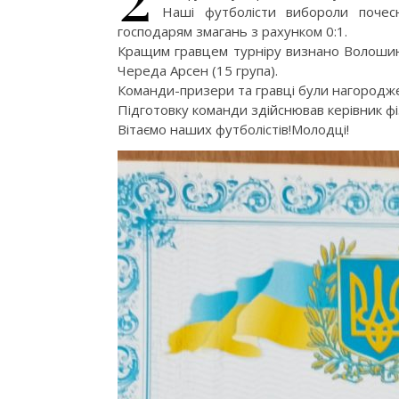
Наші футболісти вибороли почес
господарям змагань з рахунком 0:1.
Кращим гравцем турніру визнано Волошина
Череда Арсен (15 група).
Команди-призери та гравці були нагородже
Підготовку команди здійснював керівник 
Вітаємо наших футболістів!Молодці!