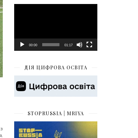
Відеопрогравач
00:00
01:17
ДІЯ ЦИФРОВА ОСВІТА
STOPRUSSIA | MRIYA
 з
я.