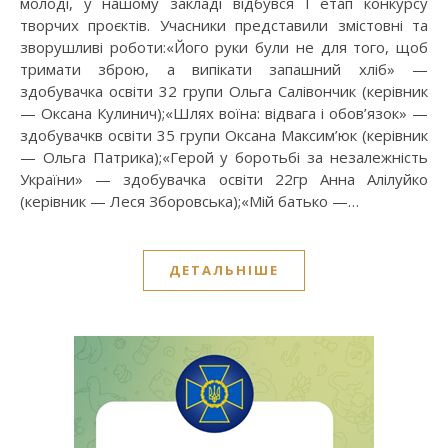
молоді, у нашому закладі відбувся І етап конкурсу
творчих проєктів. Учасники представили змістовні та
зворушливі роботи:«Його руки були не для того, щоб
тримати зброю, а випікати запашний хліб» —
здобувачка освіти 32 групи Ольга Салівончик (керівник
— Оксана Кулинич);«Шлях воїна: відвага і обов’язок» —
здобувачкв освіти 35 групи Оксана Максим’юк (керівник
— Ольга Патрика);«Герой у боротьбі за незалежність
України» — здобувачка освіти 22гр Анна Алілуйко
(керівник — Леся Зборовська);«Мій батько —…
ДЕТАЛЬНІШЕ