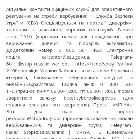
Актуальні контакти офіційних служб для оперативного
реагування на спроби вербування: 1. Служба безпеки
України (СБУ) Спеціалізується на протидії диверсіям,
терактам та діяльності ворожих спецслужб. Гаряча
лінія: 1516 (короткий номер для повідомлень про
вербування, диверсії та підозрілу активність).
Додатковий номер: 0 800 501 482. Електронна
пошта: callcenter@ssu.gov.ua. Telegram-
бот: @stop_russian_war_bot , https://t.me/spaly_fsb_bot
2. Кіберполіція України Займається питаннями безпеки в
інтернеті, блокуванням небезпечних ресурсів та
онлайн-шахрайством. Гаряча лінія: 0 800 505
170 (працює: пн-чт 09:00–18:00, пт 09:00–17:00). Форма
зворотного зв’язку: ticket.cyberpolice.gov.ua (для
подання електронного звернення). Проєкт «MRIYA»:
Бот для скарг на ворожі
ресурси: @stopdrugsbot (приймає посилання на канали
вербувальників та диверсійні групи). Telegram-
канал: StopRussiaChannel | MRIYA. 3. Ювенальна
превенція та загальна допомога Поліція: 102 (для