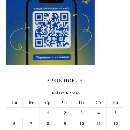
АРХІВ НОВИН
Квітень 2026
Пн
Вт
Ср
Чт
Пт
Сб
Нд
1
2
3
4
5
6
7
8
9
10
11
12