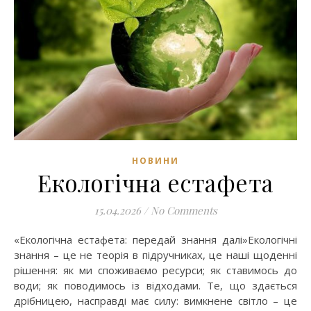
НОВИНИ
Екологічна естафета
15.04.2026
/
No Comments
«Екологічна естафета: передай знання далі»Екологічні
знання – це не теорія в підручниках, це наші щоденні
рішення: як ми споживаємо ресурси; як ставимось до
води; як поводимось із відходами. Те, що здається
дрібницею, насправді має силу: вимкнене світло – це