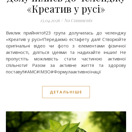
«Креатив у русі»
15.04.2026
/
No Comments
Виклик прийнято!!23 група долучилась до челенджу
«Креатив у русі»!Передаємо естафету далі! Створюйте
оригінальні відео чи фото з елементами фізичної
активності, діліться ідеями та надихайте інших! Не
пропустіть можливість стати частиною активної
спільноти! Разом за активне життя та здорову
поставу!!#АМС#ІМЗО#Формулаактивноїнації
ДЕТАЛЬНІШЕ