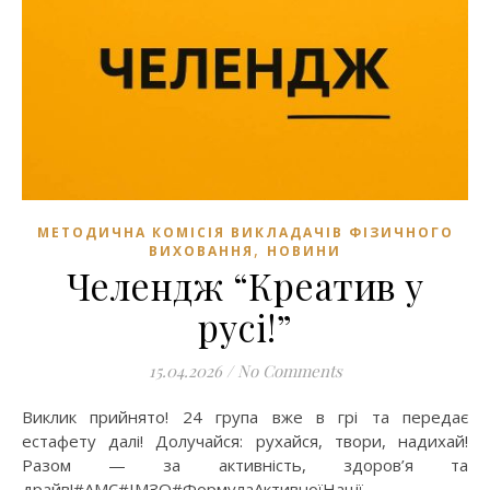
МЕТОДИЧНА КОМІСІЯ ВИКЛАДАЧІВ ФІЗИЧНОГО
,
ВИХОВАННЯ
НОВИНИ
Челендж “Креатив у
русі!”
15.04.2026
/
No Comments
Виклик прийнято! 24 група вже в грі та передає
естафету далі! Долучайся: рухайся, твори, надихай!
Разом — за активність, здоров’я та
драйв!#АМС#ІМЗО#ФормулаАктивноїНації