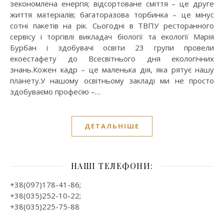
зекономлена енергія; відсортоване сміття – це друге
життя матеріалів; багаторазова торбинка – це мінус
сотні пакетів на рік. Сьогодні в ТВПУ ресторанного
сервісу і торгівлі викладач біології та екології Марія
Бурбан і здобувачі освіти 23 групи провели
екоестафету до Всесвітнього дня екологічних
знань.Кожен кадр – це маленька дія, яка рятує нашу
планету.У нашому освітньому закладі ми не просто
здобуваємо професію –…
ДЕТАЛЬНІШЕ
НАШІ ТЕЛЕФОНИ:
+38(097)178-41-86;
+38(035)252-10-22;
+38(035)225-75-88