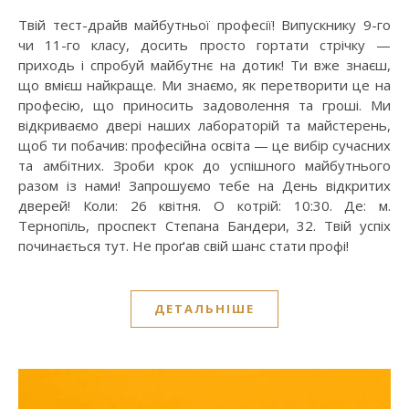
Твій тест-драйв майбутньої професії! Випускнику 9-го
чи 11-го класу, досить просто гортати стрічку —
приходь і спробуй майбутнє на дотик! Ти вже знаєш,
що вмієш найкраще. Ми знаємо, як перетворити це на
професію, що приносить задоволення та гроші. Ми
відкриваємо двері наших лабораторій та майстерень,
щоб ти побачив: професійна освіта — це вибір сучасних
та амбітних. Зроби крок до успішного майбутнього
разом із нами! Запрошуємо тебе на День відкритих
дверей! Коли: 26 квітня. О котрій: 10:30. Де: м.
Тернопіль, проспект Степана Бандери, 32. Твій успіх
починається тут. Не проґав свій шанс стати профі!
ДЕТАЛЬНІШЕ