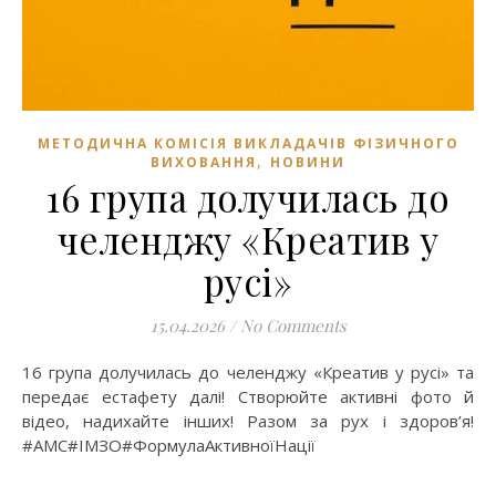
МЕТОДИЧНА КОМІСІЯ ВИКЛАДАЧІВ ФІЗИЧНОГО
,
ВИХОВАННЯ
НОВИНИ
16 група долучилась до
челенджу «Креатив у
русі»
15.04.2026
/
No Comments
16 група долучилась до челенджу «Креатив у русі» та
передає естафету далі! Створюйте активні фото й
відео, надихайте інших! Разом за рух і здоров’я!
#АМС#ІМЗО#ФормулаАктивноїНації