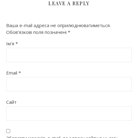
LEAVE A REPLY
Ваша e-mail адреса не оприлюднюватиметься.
Обов’язкові поля позначені
*
Ім'я
*
Email
*
Сайт
Зберегти моє ім'я, e-mail, та адресу сайту в цьому