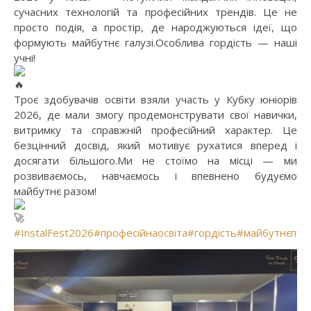
сучасних технологій та професійних трендів. Це не
просто подія, а простір, де народжуються ідеї, що
формують майбутнє галузі.Особлива гордість — наші
учні!
Троє здобувачів освіти взяли участь у Кубку юніорів
2026, де мали змогу продемонструвати свої навички,
витримку та справжній професійний характер. Це
безцінний досвід, який мотивує рухатися вперед і
досягати більшого.Ми не стоїмо на місці — ми
розвиваємось, навчаємось і впевнено будуємо
майбутнє разом!
#InstalFest2026
#професійнаосвіта
#гордість
#майбутнєпочи