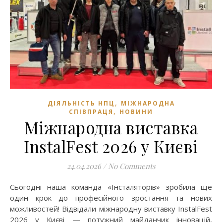
,
ДІЯЛЬНІСТЬ НПЦ
МІЖНАРОДНА
,
СПІВПРАЦЯ
НОВИНИ
Міжнародна виставка
InstalFest 2026 у Києві
24.04.2026
/
No Comments
Сьогодні наша команда «Інсталяторів» зробила ще
один крок до професійного зростання та нових
можливостей! Відвідали міжнародну виставку InstalFest
2026 у Києві — потужний майданчик інновацій,