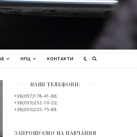
АБ
НПЦ
КОНТАКТИ
НАШІ ТЕЛЕФОНИ:
+38(097)178-41-86;
+38(035)252-10-22;
+38(035)225-75-88
ЗАПРОШУЄМО НА НАВЧАННЯ