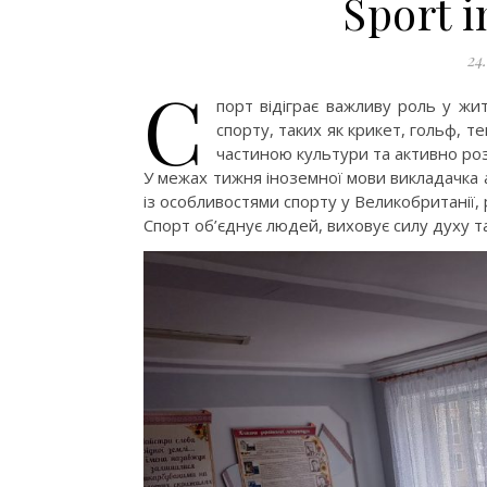
Sport i
24
С
порт відіграє важливу роль у жи
спорту, таких як крикет, гольф, те
частиною культури та активно роз
У межах тижня іноземної мови викладачка 
із особливостями спорту у Великобританії,
Спорт об’єднує людей, виховує силу духу т