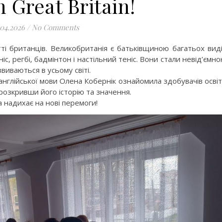
n Great Britain!
.04.2026
/
No Comments
тті британців. Великобританія є батьківщиною багатьох вид
ніс, регбі, бадмінтон і настільний теніс. Вони стали невід’ємн
виваються в усьому світі.
англійської мови Олена Кобернік ознайомила здобувачів осві
 розкривши його історію та значення.
а надихає на нові перемоги!