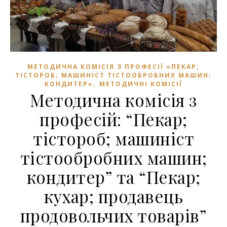
МЕТОДИЧНА КОМІСІЯ З ПРОФЕСІЇ «ПЕКАР;
ТІСТОРОБ; МАШИНІСТ ТІСТООБРОБНИХ МАШИН;
,
КОНДИТЕР»
МЕТОДИЧНІ КОМІСІЇ
Методична комісія з
професій: “Пекар;
тістороб; машиніст
тістообробних машин;
кондитер” та “Пекар;
кухар; продавець
продовольчих товарів”