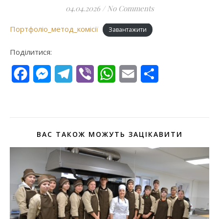
04.04.2026
/
No Comments
Портфоліо_метод_комісії
Завантажити
Поділитися:
Facebook
Messenger
Telegram
Viber
WhatsApp
Email
Поділитися
ВАС ТАКОЖ МОЖУТЬ ЗАЦІКАВИТИ