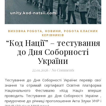
,
,
ВИХОВНА РОБОТА
НОВИНИ
РОБОТА КЛАСНИХ
КЕРІВНИКІВ
“Код Нації” – тестування
до Дня Соборності
України
22.01.2026
/
No Comments
Тестування до Дня Соборності України: перевір свої
знання та отримай сертифікат! Освітня платформа
Національного Фестивалю «Код Нації» вперше
проводить Тестування до Дня Соборності України ,
приурочене до річниці проголошення Акта Злуки УНР і