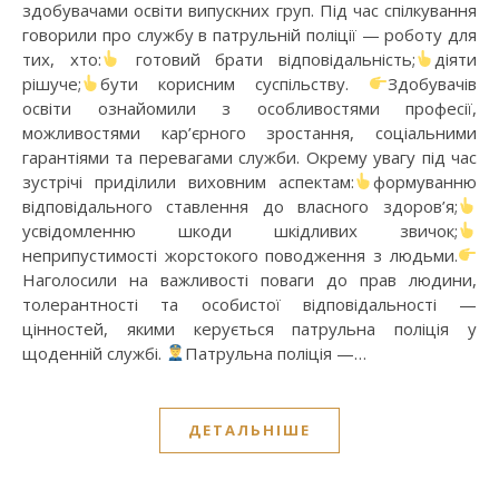
здобувачами освіти випускних груп. Під час спілкування
говорили про службу в патрульній поліції — роботу для
тих, хто:
готовий брати відповідальність;
діяти
рішуче;
бути корисним суспільству.
Здобувачів
освіти ознайомили з особливостями професії,
можливостями кар’єрного зростання, соціальними
гарантіями та перевагами служби. Окрему увагу під час
зустрічі приділили виховним аспектам:
формуванню
відповідального ставлення до власного здоров’я;
усвідомленню шкоди шкідливих звичок;
неприпустимості жорстокого поводження з людьми.
Наголосили на важливості поваги до прав людини,
толерантності та особистої відповідальності —
цінностей, якими керується патрульна поліція у
щоденній службі.
Патрульна поліція —…
ДЕТАЛЬНІШЕ