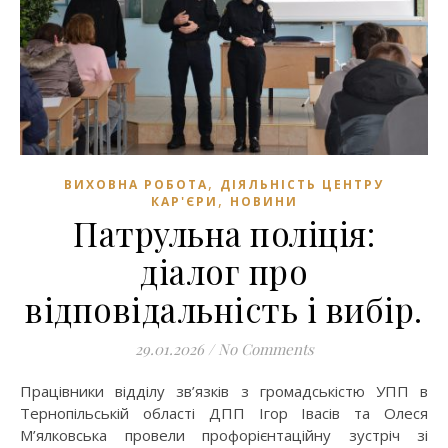
,
ВИХОВНА РОБОТА
ДІЯЛЬНІСТЬ ЦЕНТРУ
,
КАР'ЄРИ
НОВИНИ
Патрульна поліція:
діалог про
відповідальність і вибір.
29.01.2026
/
No Comments
Працівники відділу зв’язків з громадськістю УПП в
Тернопільській області ДПП Ігор Івасів та Олеся
М’ялковська провели профорієнтаційну зустріч зі