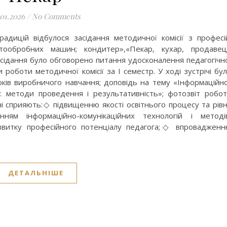
.01.2026
/
No Comments
радицій відбулося засідання методичної комісії з професі
стообробних машин; кондитер»,«Пекар, кухар, продаве
асідання було обговорено питання удосконалення педагогічн
 роботи методичної комісії за І семестр. У ході зустрічі бу
ків виробничого навчання; доповідь на тему «Інформаційн
ок: методи проведення і результативність»; фотозвіт робо
річі сприяють:◇ підвищенню якості освітнього процесу та рів
анням інформаційно-комунікаційних технологій і методі
звитку професійного потенціалу педагога;◇ впроваджен
ДЕТАЛЬНІШЕ