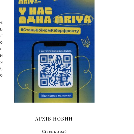
й:
ць
ої
ло
о-
ти
ня
в,
ню
АРХІВ НОВИН
Січень 2026