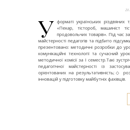
21
У
форматі українських різдвяних т
«Пекар, тістороб, машиніст ті
продовольчих товарів». Під час з
майстерності педагогів та підбито підсумки
презентовано: методичні розробки до уро
комунікаційні технології та сучасний ур
методичної комісії за І семестр.Такі зуст
педагогічної майстерності із застосув
орієнтованих на результативність;◇ ро
інновацій у підготовку майбутніх фахівців.