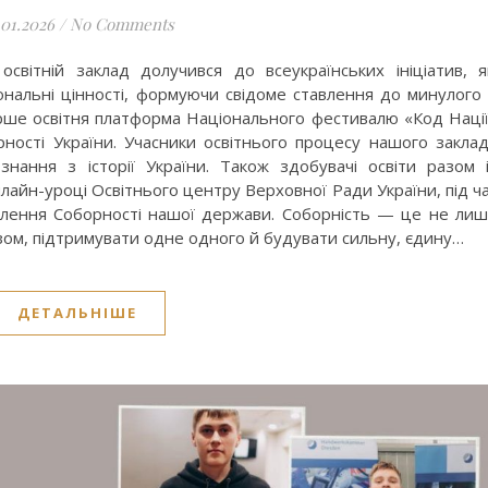
.01.2026
/
No Comments
вітній заклад долучився до всеукраїнських ініціатив, я
іональні цінності, формуючи свідоме ставлення до минулого
ше освітня платформа Національного фестивалю «Код Наці
ності України. Учасники освітнього процесу нашого закла
знання з історії України. Також здобувачі освіти разом 
лайн-уроці Освітнього центру Верховної Ради України, під ч
новлення Соборності нашої держави. Соборність — це не ли
азом, підтримувати одне одного й будувати сильну, єдину…
ДЕТАЛЬНІШЕ