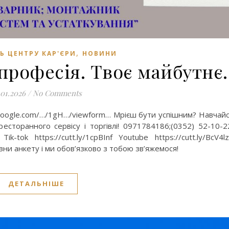
,
Ь ЦЕНТРУ КАР'ЄРИ
НОВИНИ
 професія. Твоє майбутнє.
.01.2026
/
No Comments
s.google.com/…/1gH…/viewform… Мрієш бути успішним? Навчай
сторанного сервісу і торгівлі! 0971784186;(0352) 52-10-2
Tik-tok https://cutt.ly/1cpBInf Youtube https://cutt.ly/BcV4l
ни анкету і ми обов’язково з тобою зв’яжемося!
ДЕТАЛЬНІШЕ