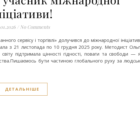
ніціативи!
.01.2026
/
No Comments
ного сервісу і торгівлі» долучився до міжнародної ініціати
ивала з 21 листопада по 10 грудня 2025 року. Методист Оль
 світу підтримала цінності гідності, поваги та свободи — 
льства.Пишаємось бути частиною глобального руху за людсь
ДЕТАЛЬНІШЕ