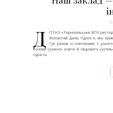
і
23
Д
ПТНЗ «Тернопільське ВПУ ресторан
Всесвітній День Гідності, яка тр
Гук разом із освітянами з усього
основу сучасної освіти й свідомого суспі
гідність