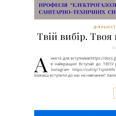
ДІЯЛЬНІСТ
Твій вибір. Твоя
23
А
нкета для вступників:https://doc
в найкращих! Вступай до ТВПУ ре
Instagram https://cutt.ly/TcpVnRN 
Бажаєш вступити до нас на навчання? Запов