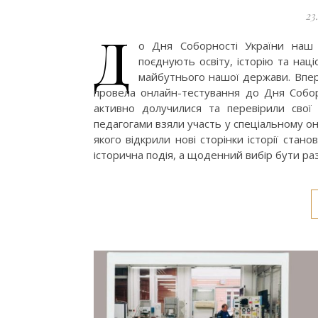
23
Д
о Дня Соборності України наш ос
поєднують освіту, історію та нац
майбутнього нашої держави. Впер
провела онлайн-тестування до Дня Собор
активно долучилися та перевірили свої 
педагогами взяли участь у спеціальному он
якого відкрили нові сторінки історії ста
історична подія, а щоденний вибір бути р