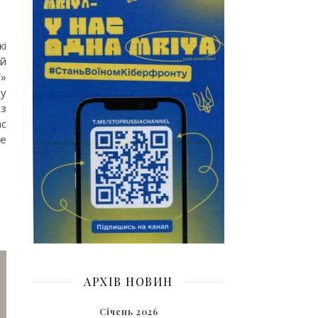
кі
 й
ї»
ду
із
ас
ше
АРХІВ НОВИН
Січень 2026