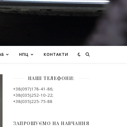
АБ
НПЦ
КОНТАКТИ
НАШІ ТЕЛЕФОНИ:
+38(097)178-41-86;
+38(035)252-10-22;
+38(035)225-75-88
ЗАПРОШУЄМО НА НАВЧАННЯ