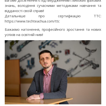
вагоме досягнення є підтвердженням глибоких фахових
знань, володіння сучасними методиками навчання та
відданості своїй справі!
Детальніше про сертифікацію TTC:
https://www.techteachua.com/ttc
Бажаємо натхнення, професійного зростання та нових
успіхів на освітній ниві!