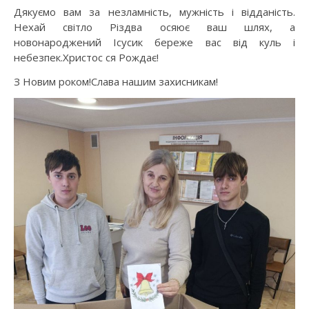
Дякуємо вам за незламність, мужність і відданість.
Нехай світло Різдва осяює ваш шлях, а
новонароджений Ісусик береже вас від куль і
небезпек.Христос ся Рождає!
З Новим роком!Слава нашим захисникам!