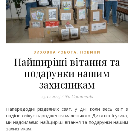
,
ВИХОВНА РОБОТА
НОВИНИ
Найщиріші вітання та
подарунки нашим
захисникам
23.12.2025
/
No Comments
Напередодні різдвяних свят, у дні, коли весь світ з
надією очікує народження маленького Дитятка Ісусика,
ми надсилаємо найщиріші вітання та подарунки нашим
захисникам.