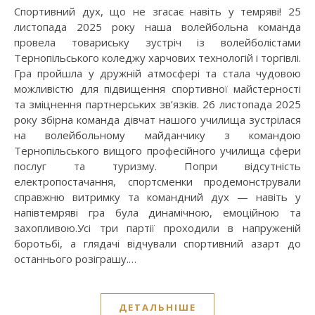
Спортивний дух, що не згасає навіть у темряві! 25
листопада 2025 року наша волейбольна команда
провела товариську зустріч із волейболістами
Тернопільського коледжу харчових технологій і торгівлі.
Гра пройшла у дружній атмосфері та стала чудовою
можливістю для підвищення спортивної майстерності
та зміцнення партнерських зв’язків. 26 листопада 2025
року збірна команда дівчат нашого училища зустрілася
на волейбольному майданчику з командою
Тернопільського вищого професійного училища сфери
послуг та туризму. Попри відсутність
електропостачання, спортсменки продемонстрували
справжню витримку та командний дух — навіть у
напівтемряві гра була динамічною, емоційною та
захопливою.Усі три партії проходили в напруженій
боротьбі, а глядачі відчували спортивний азарт до
останнього розіграшу.…
ДЕТАЛЬНІШЕ