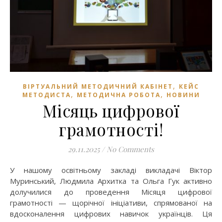
,
ВІРТУАЛЬНИЙ МЕТОДИЧНИЙ КАБІНЕТ
КЕЙС
,
,
МЕТОДИСТА
МЕТОДИЧНА РОБОТА
НОВИНИ
Місяць цифрової
грамотності!
29.11.2025
/
No Comments
У нашому освітньому закладі викладачі Віктор
Муринський, Людмила Архитка та Ольга Гук активно
долучилися до проведення Місяця цифрової
грамотності — щорічної ініціативи, спрямованої на
вдосконалення цифрових навичок українців. Ця