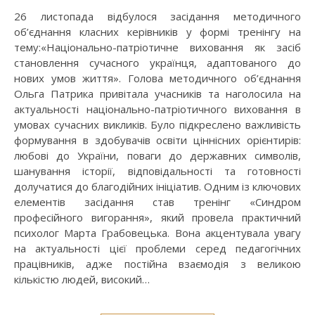
26 листопада відбулося засідання методичного
об’єднання класних керівників у формі тренінгу на
тему:«Національно-патріотичне виховання як засіб
становлення сучасного українця, адаптованого до
нових умов життя». Голова методичного об’єднання
Ольга Патрика привітала учасників та наголосила на
актуальності національно-патріотичного виховання в
умовах сучасних викликів. Було підкреслено важливість
формування в здобувачів освіти ціннісних орієнтирів:
любові до України, поваги до державних символів,
шанування історії, відповідальності та готовності
долучатися до благодійних ініціатив. Одним із ключових
елементів засідання став тренінг «Синдром
професійного вигорання», який провела практичний
психолог Марта Грабовецька. Вона акцентувала увагу
на актуальності цієї проблеми серед педагогічних
працівників, адже постійна взаємодія з великою
кількістю людей, високий…