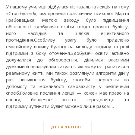
У нашому училищі відбулася пізнавальна лекція на тему
«Стоп булінг!», яку провела практичний психолог Марта
Грабовецька. Метою заходу було підвищення
обізнаності здобувачів освіти щодо проявів булінгу,
його наслідків та шляхів ефективного
протидіяння.Особливу увагу було приділено
емоційному впливу булінгу на молоду людину та ролі
підтримки з боку оточення.Здобувачі освіти активно
долучалися до обговорення, ділилися власними
думками й аналізували ситуації, які можуть трапитися в
реальному житті. Ми також розглянули алгоритм дій у
разі виникнення булінгу, способи звернення по
допомогу та можливості самозахисту у безпечний
спосіб.Головне послання лекції — кожен має право на
повагу, безпечне освітнє середовище та
підтримку.Зупинити булінг можемо лише разом:…
ДЕТАЛЬНІШЕ