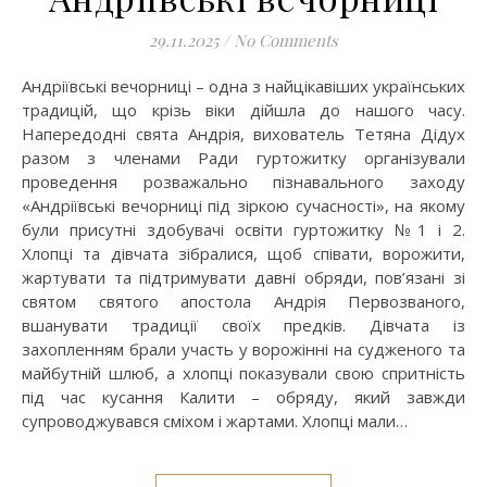
29.11.2025
/
No Comments
Андріївські вечорниці – одна з найцікавіших українських
традицій, що крізь віки дійшла до нашого часу.
Напередодні свята Андрія, вихователь Тетяна Дідух
разом з членами Ради гуртожитку організували
проведення розважально пізнавального заходу
«Андріївські вечорниці під зіркою сучасності», на якому
були присутні здобувачі освіти гуртожитку №1 і 2.
Хлопці та дівчата зібралися, щоб співати, ворожити,
жартувати та підтримувати давні обряди, пов’язані зі
святом святого апостола Андрія Первозваного,
вшанувати традиції своїх предків. Дівчата із
захопленням брали участь у ворожінні на судженого та
майбутній шлюб, а хлопці показували свою спритність
під час кусання Калити – обряду, який завжди
супроводжувався сміхом і жартами. Хлопці мали…