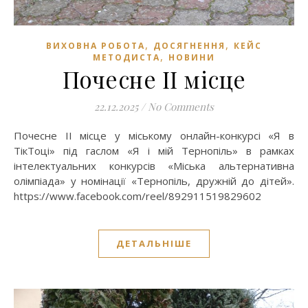
,
,
ВИХОВНА РОБОТА
ДОСЯГНЕННЯ
КЕЙС
,
МЕТОДИСТА
НОВИНИ
Почесне ІІ місце
22.12.2025
/
No Comments
Почесне ІІ місце у міському онлайн-конкурсі «Я в
ТікТоці» під гаслом «Я і мій Тернопіль» в рамках
інтелектуальних конкурсів «Міська альтернативна
олімпіада» у номінації «Тернопіль, дружній до дітей».
https://www.facebook.com/reel/892911519829602
ДЕТАЛЬНІШЕ