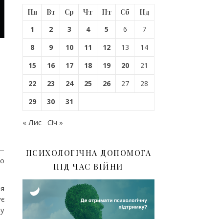
Пн
Вт
Ср
Чт
Пт
Сб
Нд
1
2
3
4
5
6
7
8
9
10
11
12
13
14
15
16
17
18
19
20
21
22
23
24
25
26
27
28
29
30
31
« Лис
Січ »
 —
ПСИХОЛОГІЧНА ДОПОМОГА
по
ПІД ЧАС ВІЙНИ
ля
ує
лу