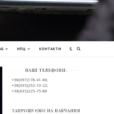
АБ
НПЦ
КОНТАКТИ
НАШІ ТЕЛЕФОНИ:
+38(097)178-41-86;
+38(035)252-10-22;
+38(035)225-75-88
ЗАПРОШУЄМО НА НАВЧАННЯ