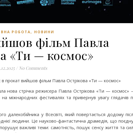
,
ВНА РОБОТА
НОВИНИ
ийшов фільм Павла
а «Ти — космос»
.12.2025
/
No Comments
и: в прокат вийшов фільм Павла Острікова «Ти — космос»
шла нова стрічка режисера Павла Острікова «Ти — космос»
 на міжнародних фестивалях та привернув увагу глядачів 
ого далекобійника у Всесвіті, який повертається додому піс
однієї людини. Це науково-фантастична драмедія, що поєдн
 порушує важливі теми: самотність, пошук сенсу життя та си