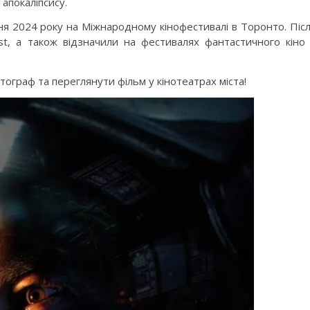
 апокаліпсису.
сня 2024 року на Міжнародному кінофестивалі в Торонто. Піс
st, а також відзначили на фестивалях фантастичного кіно
ограф та переглянути фільм у кінотеатрах міста!