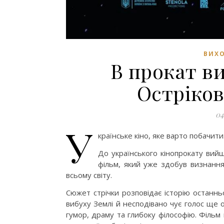
ВИХО
В прокат в
Остріков
04
У
країнське кіно, яке варто побачит
До українського кінопрокату вий
фільм, який уже здобув визнання
всьому світу.
Сюжет стрічки розповідає історію останнь
вибуху Землі й несподівано чує голос ще 
гумор, драму та глибоку філософію. Фільм