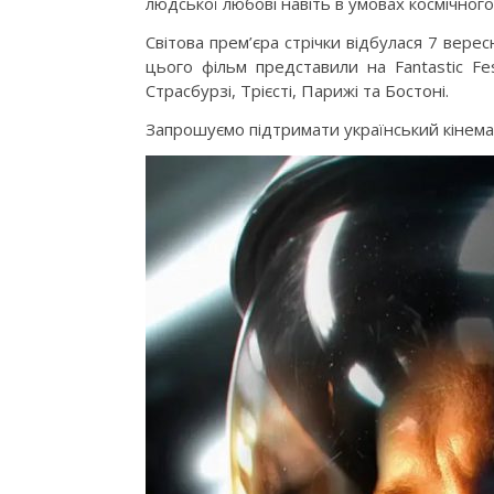
людської любові навіть в умовах космічного
Світова прем’єра стрічки відбулася 7 вере
цього фільм представили на Fantastic Fe
Страсбурзі, Трієсті, Парижі та Бостоні.
Запрошуємо підтримати український кінемат