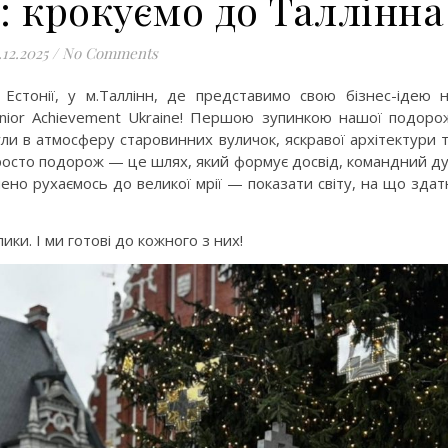
ії: крокуємо до Таллінна
.12.2025
/
No Comments
стонії, у м.Таллінн, де представимо свою бізнес-ідею 
unior Achievement Ukraine! Першою зупинкою нашої подоро
ули в атмосферу старовинних вуличок, яскравої архітектури 
просто подорож — це шлях, який формує досвід, командний д
ено рухаємось до великої мрії — показати світу, на що здат
ики. І ми готові до кожного з них!