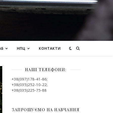
АБ
НПЦ
КОНТАКТИ
НАШІ ТЕЛЕФОНИ:
+38(097)178-41-86;
+38(035)252-10-22;
+38(035)225-75-88
ЗАПРОШУЄМО НА НАВЧАННЯ