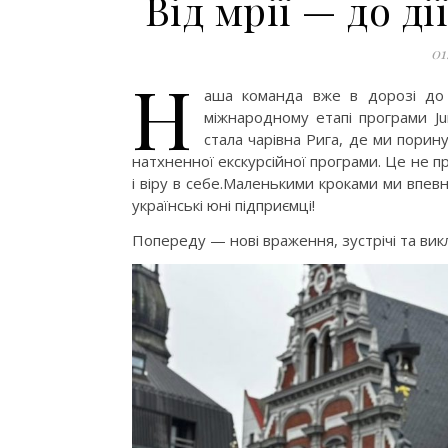
Від мрії — до д
01
Н
аша команда вже в дорозі до Е
міжнародному етапі програми J
стала чарівна Рига, де ми порин
натхненної екскурсійної програми. Це не 
і віру в себе.Маленькими кроками ми впевн
українські юні підприємці!
Попереду — нові враження, зустрічі та викл