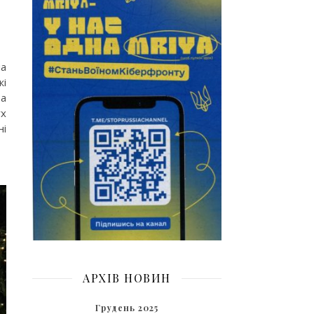
на
жі
та
ух
ні
АРХІВ НОВИН
Грудень 2025