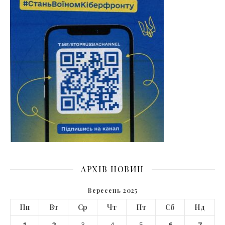
АРХІВ НОВИН
Вересень 2025
Пн
Вт
Ср
Чт
Пт
Сб
Нд
1
2
3
4
5
6
7